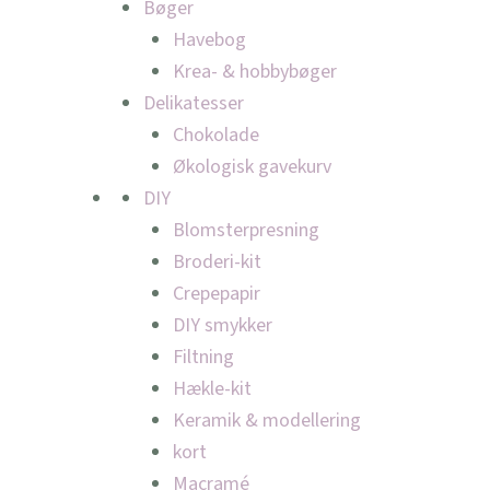
Bøger
Havebog
Krea- & hobbybøger
Delikatesser
Chokolade
Økologisk gavekurv
DIY
Blomsterpresning
Broderi-kit
Crepepapir
DIY smykker
Filtning
Hækle-kit
Keramik & modellering
kort
Macramé