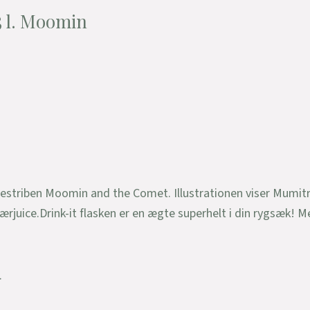
5 l. Moomin
striben Moomin and the Comet. Illustrationen viser Mumitr
juice.Drink-it flasken er en ægte superhelt i din rygsæk! M
.