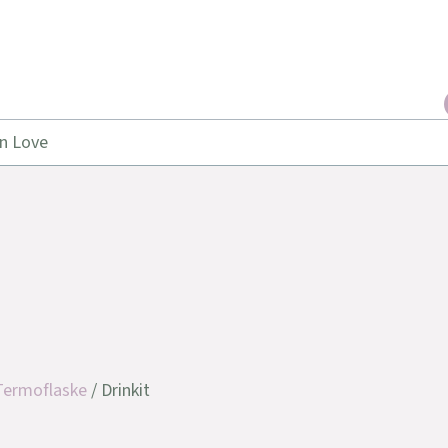
in Love
Termoflaske
/ Drinkit