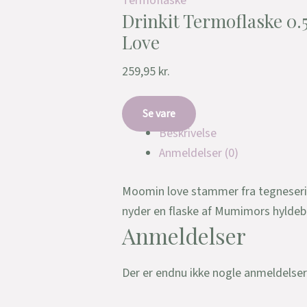
Termoflaske
Drinkit Termoflaske 0.
Love
259,95
kr.
Se vare
Beskrivelse
Anmeldelser (0)
Moomin love stammer fra tegneserie
nyder en flaske af Mumimors hyldebær
Anmeldelser
Der er endnu ikke nogle anmeldelser