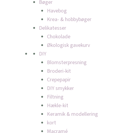
Bøger
Havebog
Krea- & hobbybøger
Delikatesser
Chokolade
Økologisk gavekurv
DIY
Blomsterpresning
Broderi-kit
Crepepapir
DIY smykker
Filtning
Hækle-kit
Keramik & modellering
kort
Macramé