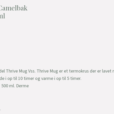
 Camelbak
ml
el Thrive Mug Vss. Thrive Mug er et termokrus der er lav
e i op til 10 timer og varme i op til 5 timer.
å 500 ml. Derme
.