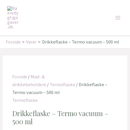
Gå
Den
Den
Den
Den
Main
til
oprindelige
oprindelige
aktuelle
aktuelle
Tilbud!
Tilbud!
Tilbud!
Tilbud!
Men
indholdet
pris
pris
pris
pris
var:
var:
er:
er:
259,95 kr..
179,95 kr..
187,00 kr..
162,00 kr..
Forside
Varer
Drikkeflaske – Termo vacuum – 500 ml
Forside
/
Mad- &
drikkebeholdere
/
Termoflaske
/ Drikkeflaske –
Termo vacuum – 500 ml
Termoflaske
Drikkeflaske – Termo vacuum –
500 ml