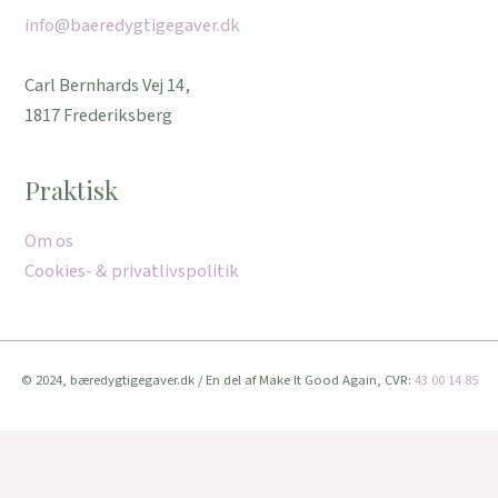
info@baeredygtigegaver.dk
Carl Bernhards Vej 14,
1817 Frederiksberg
Praktisk
Om os
Cookies- & privatlivspolitik
© 2024, bæredygtigegaver.dk / En del af Make It Good Again, CVR:
43 00 14 85
Vi bruger cookies for at give dig den bedste oplevelse muligt.
Når du fortsat bruger denne hjemmeside, accepterer du brugen