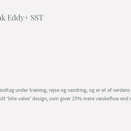
ak Eddy+ SST
tag under træning, rejse og vandring, og er et af verden
aldt ‘bite-valve’ design, som giver 25% mere væskeflow end 
.