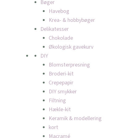
Bøger
Havebog
Krea- & hobbybøger
Delikatesser
Chokolade
Økologisk gavekurv
DIY
Blomsterpresning
Broderi-kit
Crepepapir
DIY smykker
Filtning
Hækle-kit
Keramik & modellering
kort
Macramé