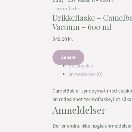
Eddy+ SST Vacuum – 600 ml
Termoflaske
Drikkeflaske – Camelb
Vacuum – 600 ml
349,00
kr.
Se vare
Beskrivelse
Anmeldelser (0)
CamelBak er synonymet med væskeind
en redesignet termoflaske, i et såk
Anmeldelser
Der er endnu ikke nogle anmeldelser