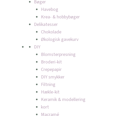
Bøger
Havebog
Krea- & hobbybøger
Delikatesser
Chokolade
Økologisk gavekurv
DIY
Blomsterpresning
Broderi-kit
Crepepapir
DIY smykker
Filtning
Hækle-kit
Keramik & modellering
kort
Macramé