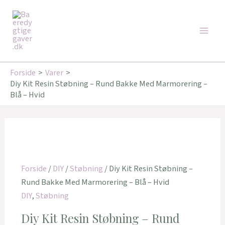
Gå
Main
til
Men
indholdet
Forside
Varer
Diy Kit Resin Støbning – Rund Bakke Med Marmorering –
Blå – Hvid
Forside
/
DIY
/
Støbning
/ Diy Kit Resin Støbning –
Rund Bakke Med Marmorering – Blå – Hvid
DIY
,
Støbning
Diy Kit Resin Støbning – Rund