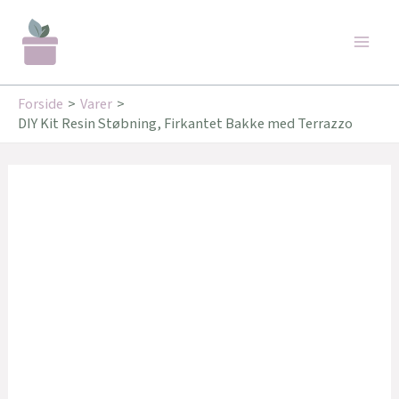
Gå
Den
Den
Main
til
oprindelige
aktuelle
Tilbud!
Tilbud!
Men
indholdet
pris
pris
var:
er:
Forside
Varer
129,95 kr..
89,95 kr..
DIY Kit Resin Støbning, Firkantet Bakke med Terrazzo