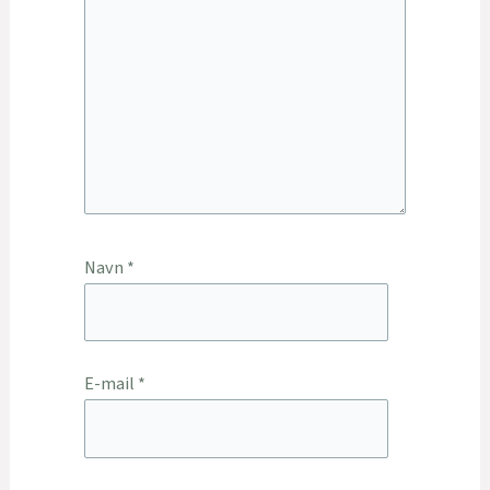
Navn
*
E-mail
*