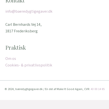
Kontakt
info@baeredygtigegaver.dk
Carl Bernhards Vej 14,
1817 Frederiksberg
Praktisk
Om os
Cookies- & privatlivspolitik
© 2024, bæredygtigegaver.dk / En del af Make It Good Again, CVR:
43 00 14 85
Vi bruger cookies for at give dig den bedste oplevelse muligt.