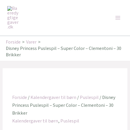
Gå
Main
til
Men
indholdet
Forside
Varer
Disney Princess Puslespil – Super Color – Clementoni – 30
Brikker
Forside
/
Kalendergaver til børn
/
Puslespil
/ Disney
Princess Puslespil – Super Color – Clementoni – 30
Brikker
Kalendergaver til børn
,
Puslespil