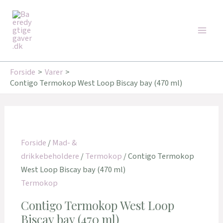
Gå
Den
Den
Main
til
oprindelige
aktuelle
Tilbud!
Tilbud!
Men
indholdet
pris
pris
var:
er:
349,95 kr..
279,96 kr..
Forside
Varer
Contigo Termokop West Loop Biscay bay (470 ml)
Forside
/
Mad- &
drikkebeholdere
/
Termokop
/ Contigo Termokop
West Loop Biscay bay (470 ml)
Termokop
Contigo Termokop West Loop
Biscay bay (470 ml)