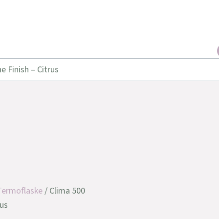
 Finish – Citrus
Termoflaske
/ Clima 500
rus