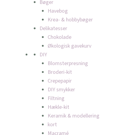
Bøger
Havebog
Krea- & hobbybøger
Delikatesser
Chokolade
Økologisk gavekurv
DIY
Blomsterpresning
Broderi-kit
Crepepapir
DIY smykker
Filtning
Hækle-kit
Keramik & modellering
kort
Macramé