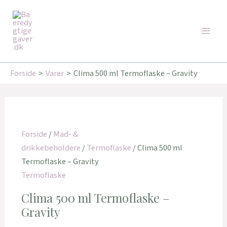
Gå
Den
Den
Den
Den
Main
til
oprindelige
oprindelige
aktuelle
aktuelle
Tilbud!
Tilbud!
Tilbud!
Tilbud!
Men
indholdet
pris
pris
pris
pris
var:
var:
er:
er:
179,95 kr..
179,00 kr..
162,00 kr..
143,20 kr..
Forside
Varer
Clima 500 ml Termoflaske – Gravity
Forside
/
Mad- &
drikkebeholdere
/
Termoflaske
/ Clima 500 ml
Termoflaske – Gravity
Termoflaske
Clima 500 ml Termoflaske –
Gravity