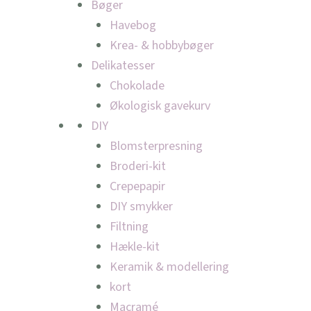
Bøger
Havebog
Krea- & hobbybøger
Delikatesser
Chokolade
Økologisk gavekurv
DIY
Blomsterpresning
Broderi-kit
Crepepapir
DIY smykker
Filtning
Hækle-kit
Keramik & modellering
kort
Macramé