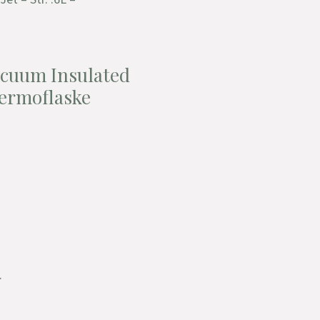
acuum Insulated
 Termoflaske
.