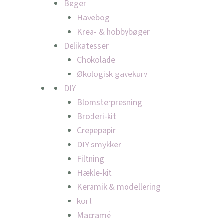
Bøger
Havebog
Krea- & hobbybøger
Delikatesser
Chokolade
Økologisk gavekurv
DIY
Blomsterpresning
Broderi-kit
Crepepapir
DIY smykker
Filtning
Hækle-kit
Keramik & modellering
kort
Macramé