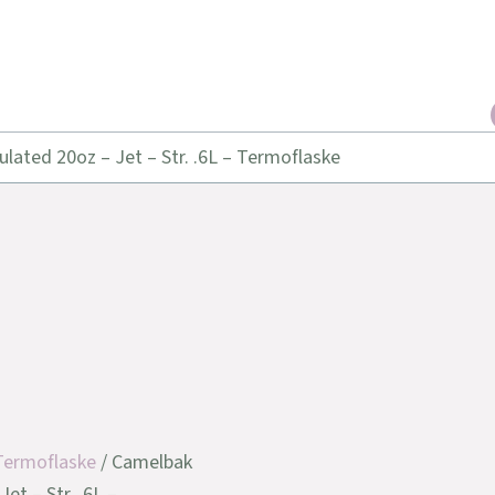
ated 20oz – Jet – Str. .6L – Termoflaske
Termoflaske
/ Camelbak
et – Str. .6L –