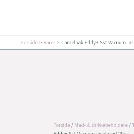
Forside
Varer
Camelbak Eddy+ Sst Vacuum Insul
Forside
/
Mad- & drikkebeholdere
/
Eddy+ Sst Vacuum Insulated 20oz – J