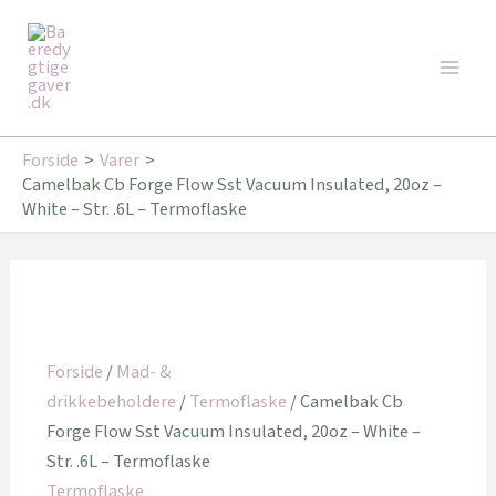
Gå
Den
Den
Den
Den
Den
Den
Main
til
oprindelige
oprindelige
oprindelige
aktuelle
aktuelle
aktuelle
Tilbud!
Tilbud!
Tilbud!
Tilbud!
Tilbud!
Tilbud!
Men
indholdet
pris
pris
pris
pris
pris
pris
var:
var:
var:
er:
er:
er:
249,95 kr..
179,95 kr..
119,95 kr..
91,00 kr..
171,00 kr..
162,00 kr..
Forside
Varer
Camelbak Cb Forge Flow Sst Vacuum Insulated, 20oz –
White – Str. .6L – Termoflaske
Forside
/
Mad- &
drikkebeholdere
/
Termoflaske
/ Camelbak Cb
Forge Flow Sst Vacuum Insulated, 20oz – White –
Str. .6L – Termoflaske
Termoflaske