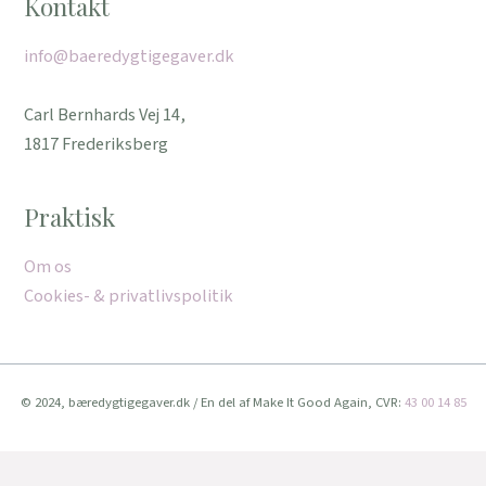
Kontakt
info@baeredygtigegaver.dk
Carl Bernhards Vej 14,
1817 Frederiksberg
Praktisk
Om os
Cookies- & privatlivspolitik
© 2024, bæredygtigegaver.dk / En del af Make It Good Again, CVR:
43 00 14 85
Vi bruger cookies for at give dig den bedste oplevelse muligt.