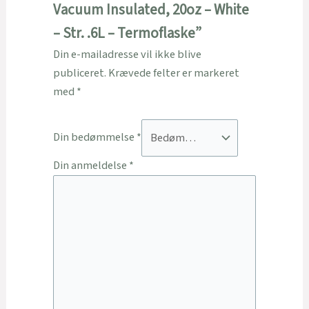
Vacuum Insulated, 20oz – White
– Str. .6L – Termoflaske”
Din e-mailadresse vil ikke blive
publiceret.
Krævede felter er markeret
med
*
Din bedømmelse
*
Din anmeldelse
*