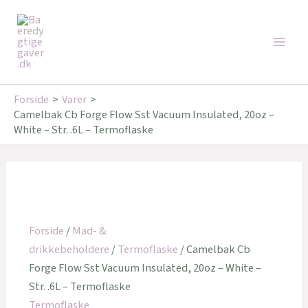
Gå
Den
Den
Main
til
oprindelige
aktuelle
Tilbud!
Tilbud!
Men
indholdet
pris
pris
var:
er:
179,00 kr..
143,20 kr..
Forside
Varer
Camelbak Cb Forge Flow Sst Vacuum Insulated, 20oz –
White – Str. .6L – Termoflaske
Forside
/
Mad- &
drikkebeholdere
/
Termoflaske
/ Camelbak Cb
Forge Flow Sst Vacuum Insulated, 20oz – White –
Str. .6L – Termoflaske
Termoflaske