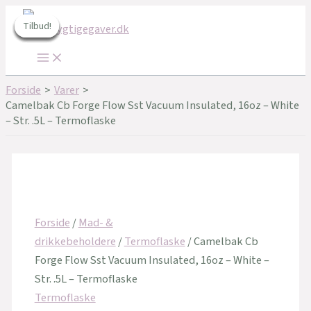
Main
Gå
Den
Den
Den
Den
Den
Den
Menu
til
oprindelige
oprindelige
oprindelige
aktuelle
aktuelle
aktuelle
Tilbud!
Tilbud!
Tilbud!
Tilbud!
Tilbud!
Tilbud!
indholdet
pris
pris
pris
pris
pris
pris
var:
var:
var:
er:
er:
er:
179,95 kr..
199,00 kr..
179,95 kr..
162,00 kr..
159,20 kr..
162,00 kr..
Forside
Varer
Camelbak Cb Forge Flow Sst Vacuum Insulated, 16oz – White
– Str. .5L – Termoflaske
Forside
/
Mad- &
drikkebeholdere
/
Termoflaske
/ Camelbak Cb
Forge Flow Sst Vacuum Insulated, 16oz – White –
Str. .5L – Termoflaske
Termoflaske