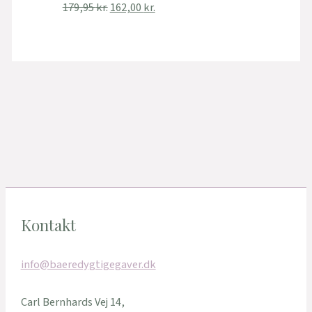
179,95
kr.
162,00
kr.
Kontakt
info@baeredygtigegaver.dk
Carl Bernhards Vej 14,