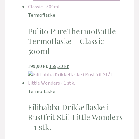
Termoflaske
Pulito PureThermoBottle
Termoflaske – Classic –
500ml
199,00
kr.
159,20
kr.
Termoflaske
Filibabba Drikkeflaske i
Rustfrit Stål Little Wonders
– 1 stk.