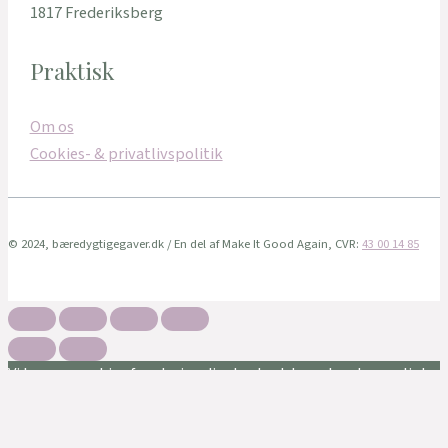
1817 Frederiksberg
Praktisk
Om os
Cookies- & privatlivspolitik
© 2024, bæredygtigegaver.dk / En del af Make It Good Again, CVR:
43 00 14 85
Vi bruger cookies for at give dig den bedste oplevelse muligt.
Når du fortsat bruger denne hjemmeside, accepterer du
brugen af disse.
Privatlivs politik
Ok