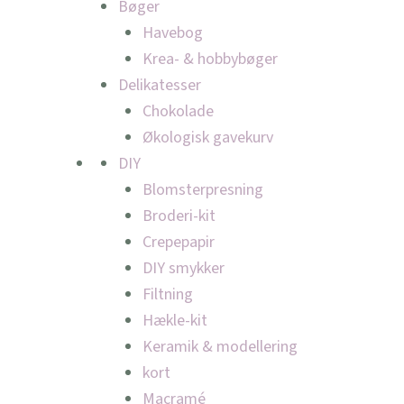
Bøger
Havebog
Krea- & hobbybøger
Delikatesser
Chokolade
Økologisk gavekurv
DIY
Blomsterpresning
Broderi-kit
Crepepapir
DIY smykker
Filtning
Hækle-kit
Keramik & modellering
kort
Macramé