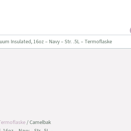
um Insulated, 16oz – Navy – Str. .5L – Termoflaske
Termoflaske
/ Camelbak
 16oz – Navy – Str. .5L –