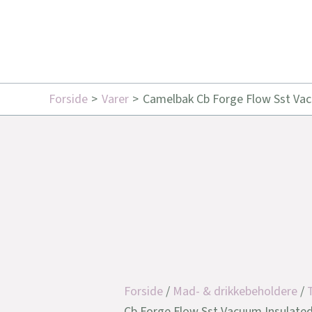
Forside
Varer
Camelbak Cb Forge Flow Sst Vacu
Forside
/
Mad- & drikkebeholdere
/
Cb Forge Flow Sst Vacuum Insulated,