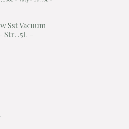
ow Sst Vacuum
 Str. .5L –
.