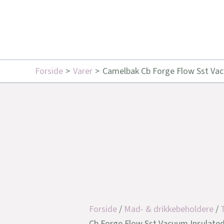
Forside
Varer
Camelbak Cb Forge Flow Sst Vacu
Forside
/
Mad- & drikkebeholdere
/
Cb Forge Flow Sst Vacuum Insulated, 