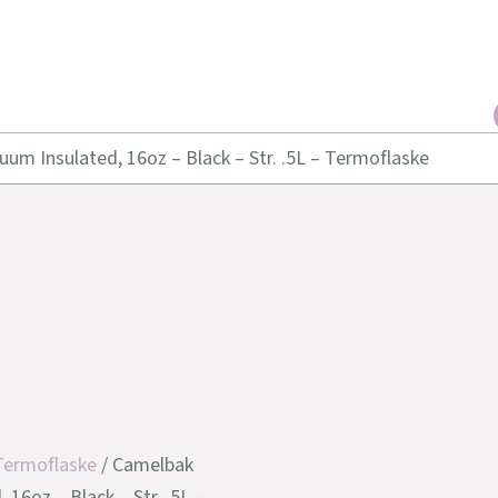
um Insulated, 16oz – Black – Str. .5L – Termoflaske
Termoflaske
/ Camelbak
16oz – Black – Str. .5L –