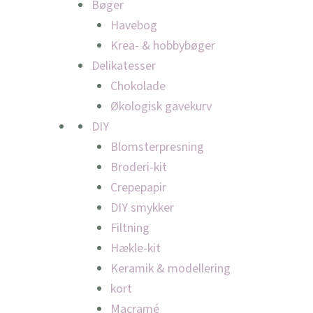
Bøger
Havebog
Krea- & hobbybøger
Delikatesser
Chokolade
Økologisk gavekurv
DIY
Blomsterpresning
Broderi-kit
Crepepapir
DIY smykker
Filtning
Hækle-kit
Keramik & modellering
kort
Macramé