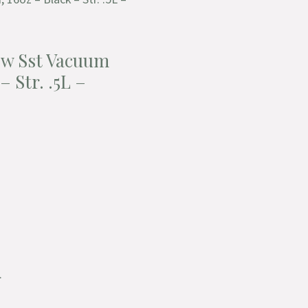
ow Sst Vacuum
– Str. .5L –
.