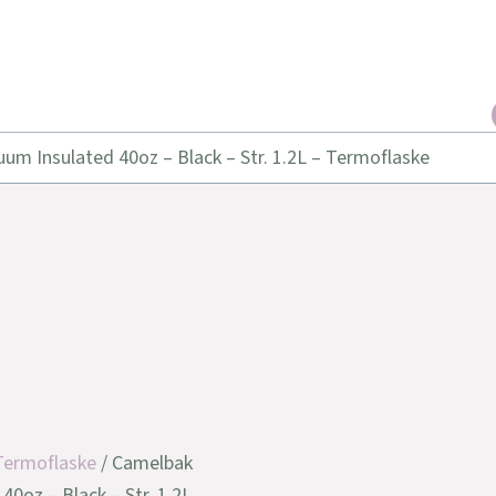
m Insulated 40oz – Black – Str. 1.2L – Termoflaske
Termoflaske
/ Camelbak
0oz – Black – Str. 1.2L