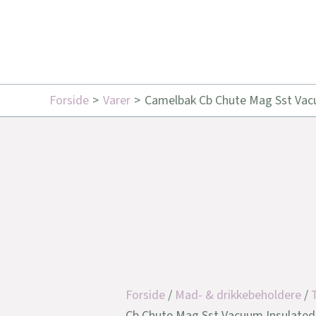
Forside
Varer
Camelbak Cb Chute Mag Sst Vacuu
Forside
/
Mad- & drikkebeholdere
/
Cb Chute Mag Sst Vacuum Insulated 4