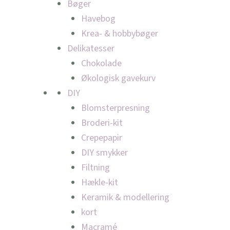
Bøger
Havebog
Krea- & hobbybøger
Delikatesser
Chokolade
Økologisk gavekurv
DIY
Blomsterpresning
Broderi-kit
Crepepapir
DIY smykker
Filtning
Hækle-kit
Keramik & modellering
kort
Macramé