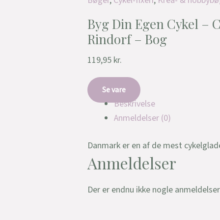
Bøger
,
Cykel-fixeri
,
Krea- & hobbybø
Byg Din Egen Cykel – C
Rindorf – Bog
119,95
kr.
Se vare
Beskrivelse
Anmeldelser (0)
Danmark er en af de mest cykelglade
Anmeldelser
Der er endnu ikke nogle anmeldelser