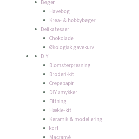
Bøger
Havebog
Krea- & hobbybøger
Delikatesser
Chokolade
Økologisk gavekurv
DIY
Blomsterpresning
Broderi-kit
Crepepapir
DIY smykker
Filtning
Hækle-kit
Keramik & modellering
kort
Macramé