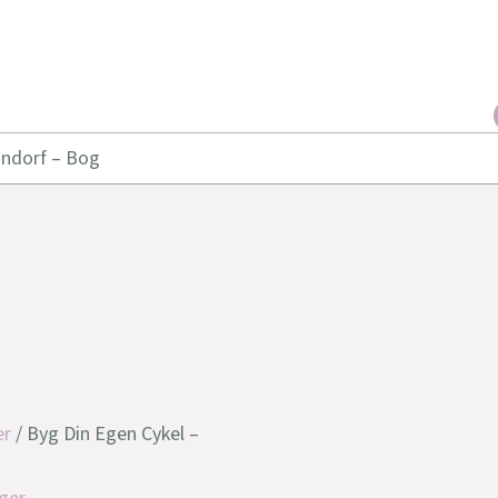
indorf – Bog
er
/ Byg Din Egen Cykel –