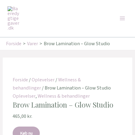
Gå
Main
til
Men
indholdet
Forside
Varer
Brow Lamination – Glow Studio
Forside
/
Oplevelser
/
Wellness &
behandlinger
/ Brow Lamination – Glow Studio
Oplevelser
,
Wellness & behandlinger
Brow Lamination – Glow Studio
465,00
kr.
Køb nu