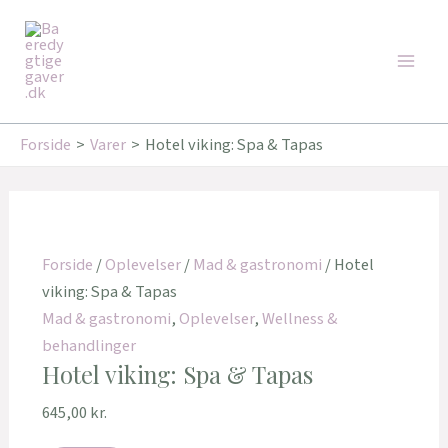
Gå
Main
til
Men
indholdet
Forside
Varer
Hotel viking: Spa & Tapas
Forside
/
Oplevelser
/
Mad & gastronomi
/ Hotel
viking: Spa & Tapas
Mad & gastronomi
,
Oplevelser
,
Wellness &
behandlinger
Hotel viking: Spa & Tapas
645,00
kr.