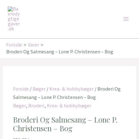
Gå
Main
til
Men
indholdet
Forside
Varer
Broderi Og Salmesang – Lone P. Christensen – Bog
Forside
/
Bøger
/
Krea- & hobbybøger
/ Broderi Og
Salmesang – Lone P. Christensen – Bog
Bøger
,
Broderi
,
Krea- & hobbybøger
Broderi Og Salmesang – Lone P.
Christensen – Bog