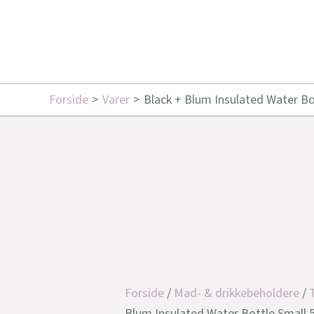
Forside
Varer
Black + Blum Insulated Water Bot
Forside
/
Mad- & drikkebeholdere
/
Blum Insulated Water Bottle Small 5