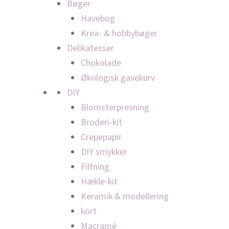
Bøger
Havebog
Krea- & hobbybøger
Delikatesser
Chokolade
Økologisk gavekurv
DIY
Blomsterpresning
Broderi-kit
Crepepapir
DIY smykker
Filtning
Hækle-kit
Keramik & modellering
kort
Macramé