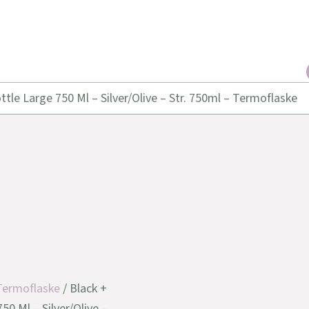
tle Large 750 Ml – Silver/Olive – Str. 750ml – Termoflaske
Termoflaske
/ Black +
0 Ml – Silver/Olive –