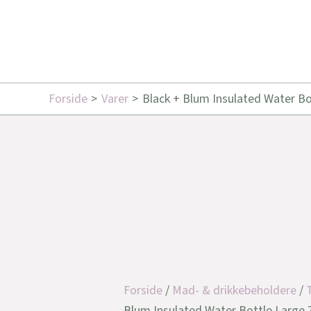
Forside
Varer
Black + Blum Insulated Water Bot
Forside
/
Mad- & drikkebeholdere
/
Blum Insulated Water Bottle Large 75