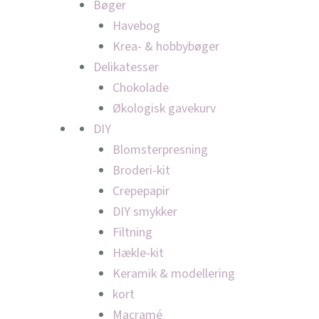
Bøger
Havebog
Krea- & hobbybøger
Delikatesser
Chokolade
Økologisk gavekurv
DIY
Blomsterpresning
Broderi-kit
Crepepapir
DIY smykker
Filtning
Hækle-kit
Keramik & modellering
kort
Macramé