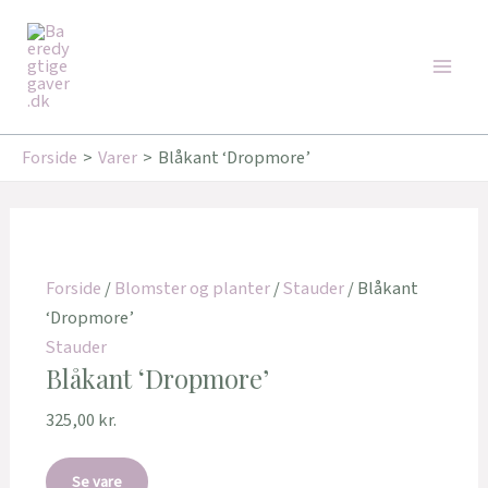
Gå
Den
Den
Main
til
oprindelige
aktuelle
Tilbud!
Tilbud!
Men
indholdet
pris
pris
var:
er:
239,00 kr..
160,00 kr..
Forside
Varer
Blåkant ‘Dropmore’
Forside
/
Blomster og planter
/
Stauder
/ Blåkant
‘Dropmore’
Stauder
Blåkant ‘Dropmore’
325,00
kr.
Se vare