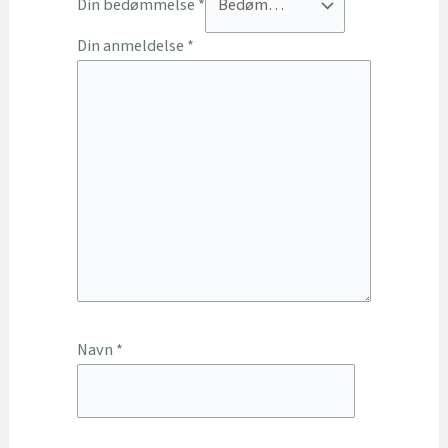
Din bedømmelse
*
Din anmeldelse
*
Navn
*