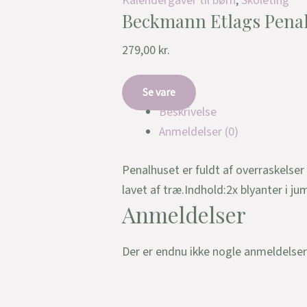
Kalendergaver til børn
,
Skoleting
Beckmann Etlags Pena
279,00
kr.
Se vare
Beskrivelse
Anmeldelser (0)
Penalhuset er fuldt af overraskelser 
lavet af træ.Indhold:2x blyanter i j
Anmeldelser
Der er endnu ikke nogle anmeldelser