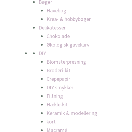
Bøger
Havebog
Krea- & hobbybøger
Delikatesser
Chokolade
Økologisk gavekurv
DIY
Blomsterpresning
Broderi-kit
Crepepapir
DIY smykker
Filtning
Hækle-kit
Keramik & modellering
kort
Macramé