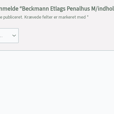
t anmelde “Beckmann Etlags Penalhus M/indho
ve publiceret.
Krævede felter er markeret med
*