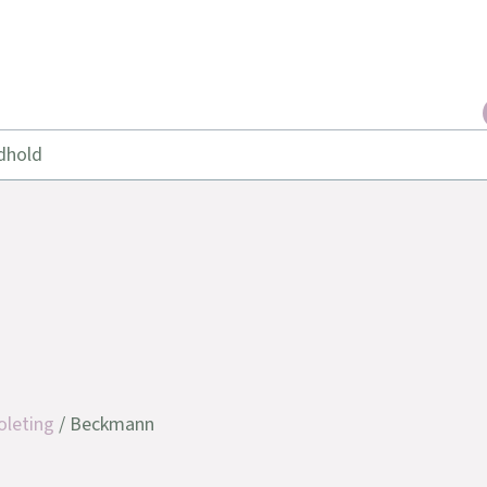
dhold
oleting
/ Beckmann