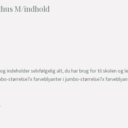
lhus M/indhold
og indeholder selvfølgelig alt, du har brug for til skolen og l
umbo-størrelse7x farveblyanter i jumbo-størrelse7x farveblyan
.