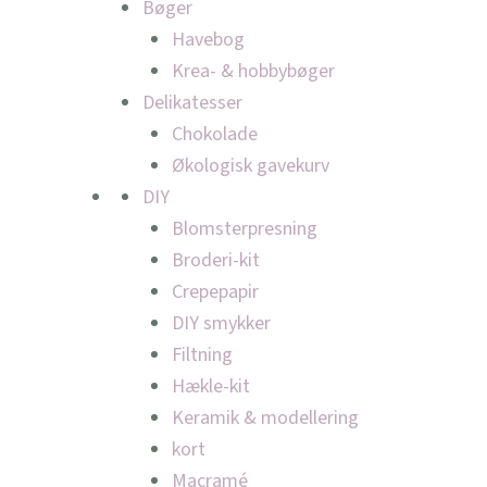
Bøger
Havebog
Krea- & hobbybøger
Delikatesser
Chokolade
Økologisk gavekurv
DIY
Blomsterpresning
Broderi-kit
Crepepapir
DIY smykker
Filtning
Hækle-kit
Keramik & modellering
kort
Macramé