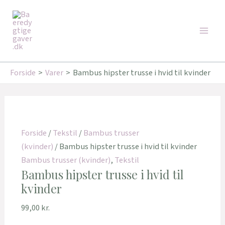
Gå
Main
til
Men
indholdet
Forside
Varer
Bambus hipster trusse i hvid til kvinder
Forside
/
Tekstil
/
Bambus trusser
(kvinder)
/ Bambus hipster trusse i hvid til kvinder
Bambus trusser (kvinder)
,
Tekstil
Bambus hipster trusse i hvid til
kvinder
99,00
kr.