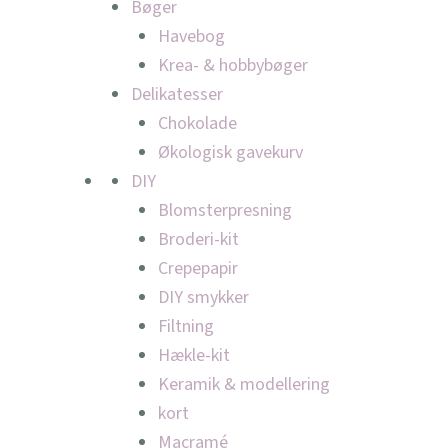
Bøger
Havebog
Krea- & hobbybøger
Delikatesser
Chokolade
Økologisk gavekurv
DIY
Blomsterpresning
Broderi-kit
Crepepapir
DIY smykker
Filtning
Hækle-kit
Keramik & modellering
kort
Macramé