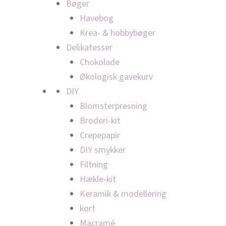
Bøger
Havebog
Krea- & hobbybøger
Delikatesser
Chokolade
Økologisk gavekurv
DIY
Blomsterpresning
Broderi-kit
Crepepapir
DIY smykker
Filtning
Hækle-kit
Keramik & modellering
kort
Macramé