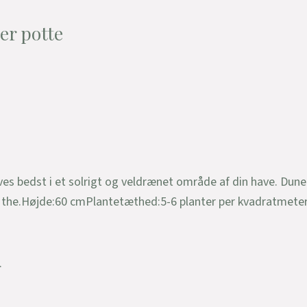
ter potte
ves bedst i et solrigt og veldrænet område af din have. Dun
til the.Højde:60 cmPlantetæthed:5-6 planter per kvadratmet
.