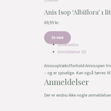
Stauder
Anis Isop ‘Albiflora’ 1 li
69,95
kr.
Se vare
Beskrivelse
Anmeldelser (0)
AnisisopVækstforhold:Anisisopen tri
– og er spiselige. Kan også tørres 
Anmeldelser
Der er endnu ikke nogle anmeldelser