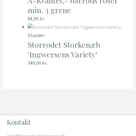
A-Kvalitet,- barrods roser
min. 3 grene
94,95
kr.
Stauder
Storrodet Storkenæb
‘Ingwersens Variety’
349,00
kr.
Kontakt