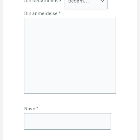
Din bedømmelse
*
Din anmeldelse
*
Navn
*