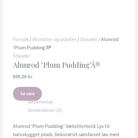
Forside
/
Blomster og planter
/
Stauder
/ Alunrod
‘Plum Pudding’Â®
Stauder
Alunrod ‘Plum Pudding’Â®
699,00
kr.
Se vare
Beskrivelse
Anmeldelser (0)
Alunrod ‘Plum Pudding’ Vækstforhold: Lys til
halvskygget plads. Dekorativt sølvfarvet løv med