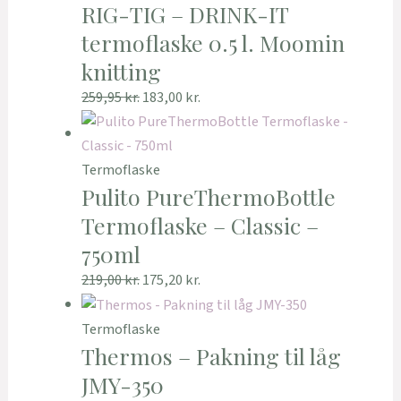
RIG-TIG – DRINK-IT
termoflaske 0.5 l. Moomin
knitting
259,95
kr.
183,00
kr.
Termoflaske
Pulito PureThermoBottle
Termoflaske – Classic –
750ml
219,00
kr.
175,20
kr.
Termoflaske
Thermos – Pakning til låg
JMY-350