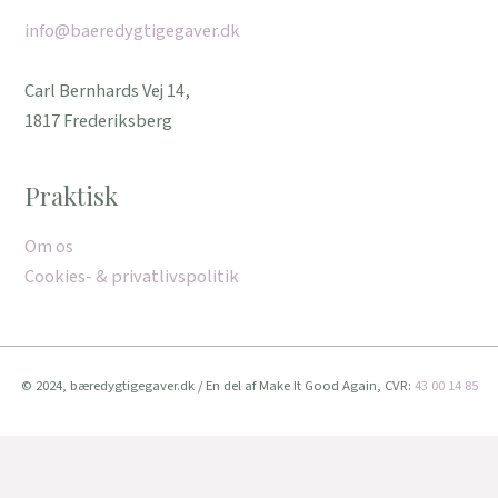
info@baeredygtigegaver.dk
Carl Bernhards Vej 14,
1817 Frederiksberg
Praktisk
Om os
Cookies- & privatlivspolitik
© 2024, bæredygtigegaver.dk / En del af Make It Good Again, CVR:
43 00 14 85
Vi bruger cookies for at give dig den bedste oplevelse muligt.
Når du fortsat bruger denne hjemmeside, accepterer du brugen