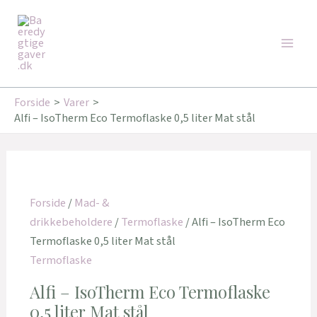
Gå
Den
Den
Den
Den
Den
Den
Den
Den
Main
til
oprindelige
oprindelige
oprindelige
oprindelige
aktuelle
aktuelle
aktuelle
aktuelle
Tilbud!
Tilbud!
Tilbud!
Tilbud!
Tilbud!
Tilbud!
Tilbud!
Men
indholdet
pris
pris
pris
pris
pris
pris
pris
pris
var:
var:
var:
var:
er:
er:
er:
er:
249,95 kr..
179,95 kr..
179,00 kr..
349,00 kr..
188,00 kr..
162,00 kr..
143,20 kr..
346,00 kr..
Forside
Varer
Alfi – IsoTherm Eco Termoflaske 0,5 liter Mat stål
Forside
/
Mad- &
drikkebeholdere
/
Termoflaske
/ Alfi – IsoTherm Eco
Termoflaske 0,5 liter Mat stål
Termoflaske
Alfi – IsoTherm Eco Termoflaske
0,5 liter Mat stål