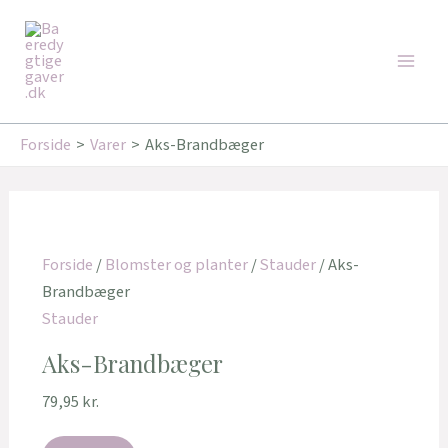
Gå
Den
Den
Den
Den
Main
til
oprindelige
oprindelige
aktuelle
aktuelle
Tilbud!
Tilbud!
Tilbud!
Tilbud!
Men
indholdet
pris
pris
pris
pris
var:
var:
er:
er:
99,95 kr..
239,00 kr..
89,95 kr..
160,00 kr..
Forside
Varer
Aks-Brandbæger
Forside
/
Blomster og planter
/
Stauder
/ Aks-
Brandbæger
Stauder
Aks-Brandbæger
79,95
kr.