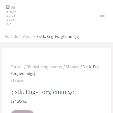
Gå
Main
til
Men
indholdet
Forside
Varer
3 stk. Eng-Forglemmigej
Forside
/
Blomster og planter
/
Stauder
/ 3 stk. Eng-
Forglemmigej
Stauder
3 stk. Eng-Forglemmigej
194,85
kr.