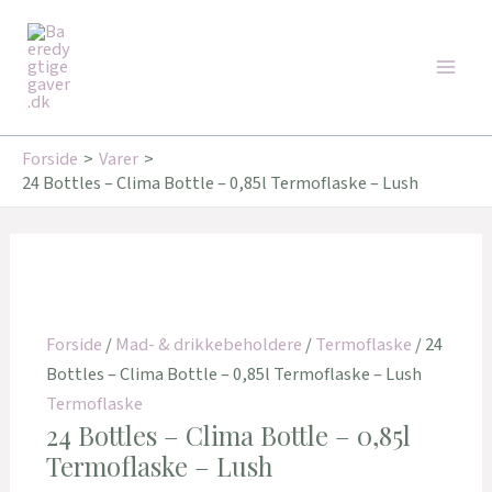
Gå
Den
Den
Den
Den
Main
til
oprindelige
oprindelige
aktuelle
aktuelle
Tilbud!
Tilbud!
Tilbud!
Tilbud!
Men
indholdet
pris
pris
pris
pris
var:
var:
er:
er:
349,00 kr..
179,00 kr..
346,00 kr..
143,20 kr..
Forside
Varer
24 Bottles – Clima Bottle – 0,85l Termoflaske – Lush
Forside
/
Mad- & drikkebeholdere
/
Termoflaske
/ 24
Bottles – Clima Bottle – 0,85l Termoflaske – Lush
Termoflaske
24 Bottles – Clima Bottle – 0,85l
Termoflaske – Lush