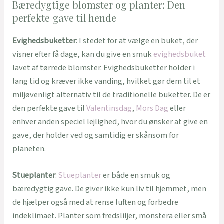
Bæredygtige blomster og planter: Den
perfekte gave til hende
Evighedsbuketter
: I stedet for at vælge en buket, der
visner efter få dage, kan du give en smuk
evighedsbuket
lavet af tørrede blomster. Evighedsbuketter holder i
lang tid og kræver ikke vanding, hvilket gør dem til et
miljøvenligt alternativ til de traditionelle buketter. De er
den perfekte gave til
Valentinsdag
,
Mors Dag
eller
enhver anden speciel lejlighed, hvor du ønsker at give en
gave, der holder ved og samtidig er skånsom for
planeten.
Stueplanter
:
Stueplanter
er både en smuk og
bæredygtig gave. De giver ikke kun liv til hjemmet, men
de hjælper også med at rense luften og forbedre
indeklimaet. Planter som fredsliljer, monstera eller små