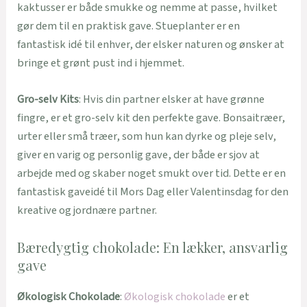
kaktusser er både smukke og nemme at passe, hvilket
gør dem til en praktisk gave. Stueplanter er en
fantastisk idé til enhver, der elsker naturen og ønsker at
bringe et grønt pust ind i hjemmet.
Gro-selv Kits
: Hvis din partner elsker at have grønne
fingre, er et gro-selv kit den perfekte gave. Bonsaitræer,
urter eller små træer, som hun kan dyrke og pleje selv,
giver en varig og personlig gave, der både er sjov at
arbejde med og skaber noget smukt over tid. Dette er en
fantastisk gaveidé til Mors Dag eller Valentinsdag for den
kreative og jordnære partner.
Bæredygtig chokolade: En lækker, ansvarlig
gave
Økologisk Chokolade
:
Økologisk chokolade
er et