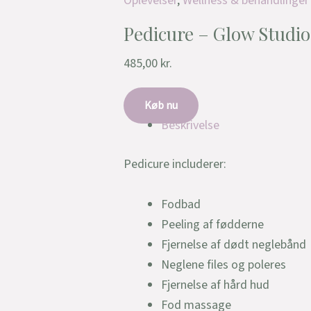
Oplevelser
,
Wellness & behandlinger
Pedicure – Glow Studio
485,00
kr.
Køb nu
Beskrivelse
Pedicure includerer:
Fodbad
Peeling af fødderne
Fjernelse af dødt neglebånd
Neglene files og poleres
Fjernelse af hård hud
Fod massage