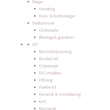
Bøger
Havebog
Krea- & hobbybøger
Delikatesser
Chokolade
Økologisk gavekurv
DIY
Blomsterpresning
Broderi-kit
Crepepapir
DIY smykker
Filtning
Hækle-kit
Keramik & modellering
kort
Macramé