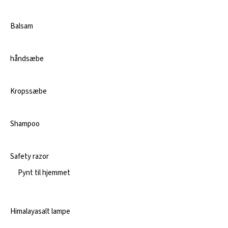
Balsam
håndsæbe
Kropssæbe
Shampoo
Safety razor
Pynt til hjemmet
Himalayasalt lampe