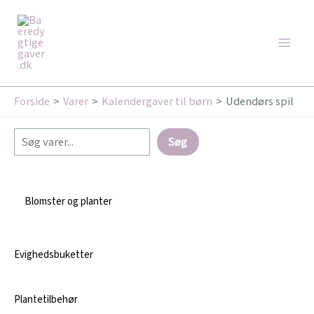
Gå
Søg
Main
til
Men
indholdet
Forside
Varer
Kalendergaver til børn
Udendørs spil
Søg
Blomster og planter
Evighedsbuketter
Plantetilbehør