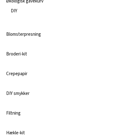
Økologisk gavekurv
DIY
Blomsterpresning
Broderi-kit
Crepepapir
DIY smykker
Filtning
Hækle-kit